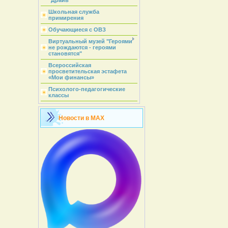
"Драйв"
Школьная служба
примирения
Обучающиеся с ОВЗ
Виртуальный музей "Героями
не рождаются - героями
становятся"
Всероссийская
просветительская эстафета
«Мои финансы»
Психолого-педагогические
классы
Новости в MAX