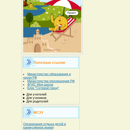
Полезные ссылки
Министерство образования и
науки РФ
Министерства просвещения РФ
ФГИС Моя школа
Блок "Сетевой город"
Для учителей
Для учеников
Для родителей
МСЗУ
Организация отдыха детей в
каникулярное время