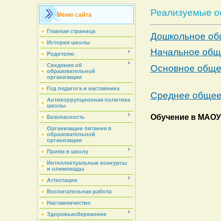
Реализуемые о
Меню сайта
Главная страница
Дошкольное об
История школы
Начальное общ
Родителю
Сведения об
Основное обще
образовательной
организации
Год педагога и наставника
Среднее общее
Антикоррупционная политика
школы
Обучение в МАОУ
Безопасность
Организации питания в
образовательной
организации
Приём в школу
Интеллектуальные конкурсы
и олимпиады
Аттестация
Воспитательная работа
Наставничество
Здоровьесбережение