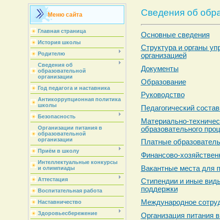
Сведения об обр
Меню сайта
Главная страница
Основные сведения
История школы
Структура и органы уп
Родителю
организацией
Сведения об
Документы
образовательной
организации
Образование
Год педагога и наставника
Руководство
Антикоррупционная политика
школы
Педагогический соста
Безопасность
Материально-техничес
Организации питания в
образовательного проц
образовательной
организации
Платные образователь
Приём в школу
Финансово-хозяйствен
Интеллектуальные конкурсы
Вакантные места для п
и олимпиады
Аттестация
Стипендии и иные вид
поддержки
Воспитательная работа
Международное сотру
Наставничество
Здоровьесбережение
Организация питания в