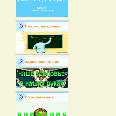
Персональныеданные
Здоровьесбережение
Образование детям