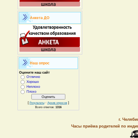
Анкета ДО
Наш опрос
Оцените наш сайт
Отлично
Хорошо
Неплохо
Плохо
[
·
]
Результаты
Архив опросов
Всего ответов:
1316
г. Челяби
Часы приёма родителей по индив