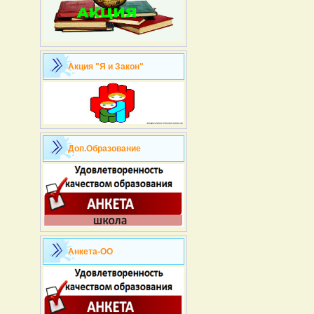
Акция "Я и Закон"
Доп.Образование
Анкета-ОО