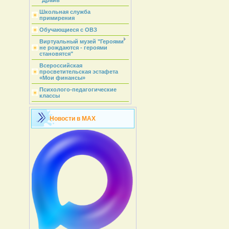
"Драйв"
Школьная служба
примирения
Обучающиеся с ОВЗ
Виртуальный музей "Героями
не рождаются - героями
становятся"
Всероссийская
просветительская эстафета
«Мои финансы»
Психолого-педагогические
классы
Новости в MAX