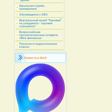
"Драйв"
Школьная служба
примирения
Обучающиеся с ОВЗ
Виртуальный музей "Героями
не рождаются - героями
становятся"
Всероссийская
просветительская эстафета
«Мои финансы»
Психолого-педагогические
классы
Новости в MAX