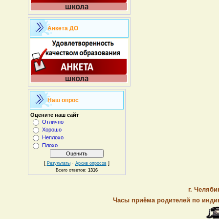
Анкета ДО
Наш опрос
Оцените наш сайт
Отлично
Хорошо
Неплохо
Плохо
[
·
]
Результаты
Архив опросов
Всего ответов:
1316
г. Челяби
Часы приёма родителей по индив