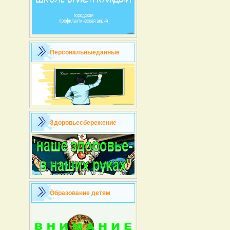
Персональныеданные
Здоровьесбережение
Образование детям