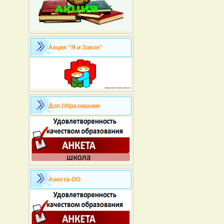
Акция "Я и Закон"
Доп.Образование
Анкета-ОО