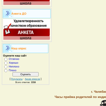
Анкета ДО
Наш опрос
Оцените наш сайт
Отлично
Хорошо
Неплохо
Плохо
[
·
]
Результаты
Архив опросов
Всего ответов:
1316
г. Челяби
Часы приёма родителей по индив