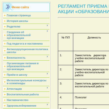
РЕГЛАМЕНТ ПРИЕМА
Меню сайта
АКЦИИ «ОБРАЗОВАНИ
Главная страница
История школы
Родителю
Сведения об
образовательной
№ П\П
Должность
организации
Год педагога и наставника
Антикоррупционная политика
школы
1.
Заместитель директора
Безопасность
учебно-воспитательной
работе
Организации питания в
образовательной
организации
2.
Заместитель директора по
учебно-воспитательной
Приём в школу
работе
Интеллектуальные конкурсы
и олимпиады
3.
Заместитель директора по
воспитательной работе
Аттестация
Воспитательная работа
4.
Психолог
Наставничество
Здоровьесбережение
5.
Психолог