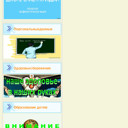
Персональныеданные
Здоровьесбережение
Образование детям