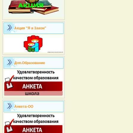
Акция "Я и Закон"
Доп.Образование
Анкета-ОО