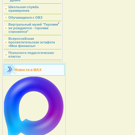
"Драйв"
Школьная служба
примирения
Обучающиеся с ОВЗ
Виртуальный музей "Героями
не рождаются - героями
становятся"
Всероссийская
просветительская эстафета
«Мои финансы»
Психолого-педагогические
классы
Новости в MAX