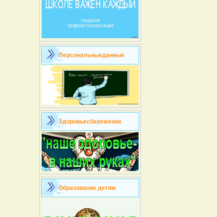
Персональныеданные
Здоровьесбережение
Образование детям