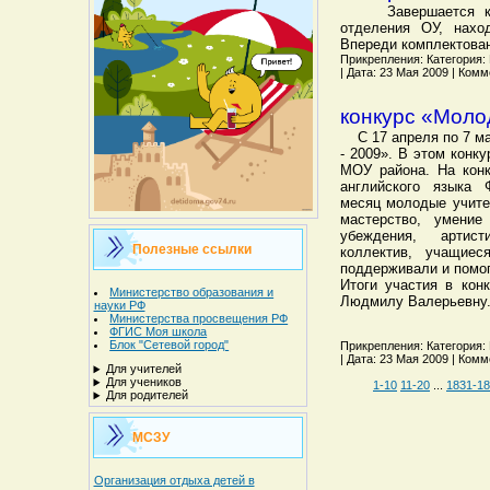
Завершается капи
отделения ОУ, нахо
Впереди комплектован
Прикрепления: Категория: Н
| Дата: 23 Мая 2009 | Комм
конкурс «Моло
С 17 апреля по 7 ма
- 2009». В этом конк
МОУ района. На кон
английского языка
месяц молодые учите
мастерство, умение
убеждения, артист
Полезные ссылки
коллектив, учащие
поддерживали и помог
Итоги участия в кон
Министерство образования и
Людмилу Валерьевну. 
науки РФ
Министерства просвещения РФ
ФГИС Моя школа
Блок "Сетевой город"
Прикрепления: Категория: Н
| Дата: 23 Мая 2009 | Комм
Для учителей
Для учеников
1-10
11-20
...
1831-1
Для родителей
МСЗУ
Организация отдыха детей в