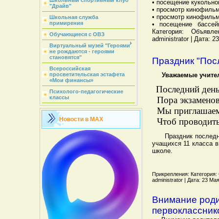
Школьный спортивный клуб
• посещение кукольно
"Драйв"
• просмотр кинофиль
• просмотр кинофиль
Школьная служба
примирения
• посещение бассе
Категория: Объявл
Обучающиеся с ОВЗ
administrator | Дата: 
Виртуальный музей "Героями
не рождаются - героями
становятся"
Праздник "Пос
Всероссийская
просветительская эстафета
Уважаемые учител
«Мои финансы»
Последний день
Психолого-педагогические
классы
Пора экзаменов
Мы приглашаем 
Новости в MAX
Чтоб проводить
Праздник последнего
учащихся 11 класса в
школе.
Прикрепления: Категория: 
administrator | Дата: 23 М
Внимание род
первоклассник