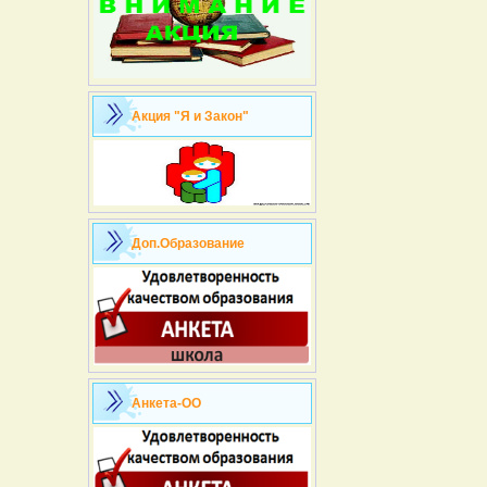
Акция "Я и Закон"
Доп.Образование
Анкета-ОО