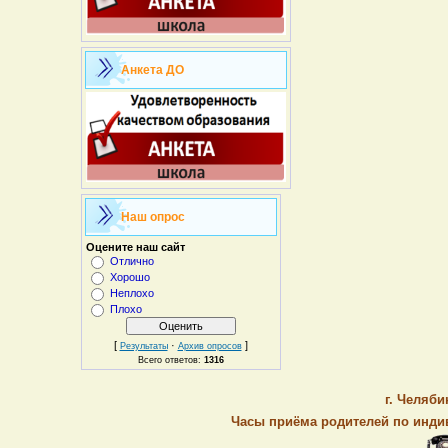
Анкета ДО
Наш опрос
Оцените наш сайт
Отлично
Хорошо
Неплохо
Плохо
[
·
]
Результаты
Архив опросов
Всего ответов:
1316
г. Челяби
Часы приёма родителей по индив