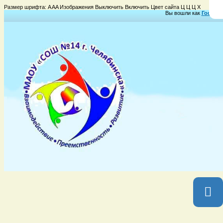
Размер шрифта:
A
A
A
Изображения
Выключить
Включить
Цвет сайта
Ц
Ц
Ц
Х
Вы вошли как
Гость
Гр