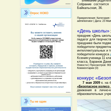
Внимание родителям
Собрание состоится 
Байкальская, 36.
Опрос НОКО
Прикрепления: Категория: 
administrator | Дата: 23 М
«День школы»
праздник «День школы
педагог для творчеств
празднике были подве
победители предметн
интеллектуальных и т
победители конкурса
Ксения-ученица 11 кл
класса, Баранов Дани
Новости | Просмотров: 901 
Комментарии (0)
конкурс «Безо
7 мая 2009 г.
на б
«Безопасное колесо 
движения в лично-
образовательных учре
Ты не один