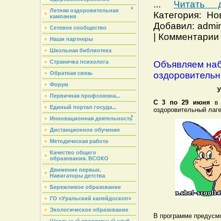
...
Читать 
Летняя оздоровительная
Категория: Но
кампания
Добавил: admin
Сетевое сообщество
| Комментарии 
Наши партнеры
Школьная библиотека
Страничка психолога
Объявляем наб
оздоровительн
Обратная связь
Форум
У
Первичная профсоюзна...
С 3 по 29 июня
в 
Единый портал госуда...
оздоровительный лаге
Инновационная деятельность
Дистанционное обучение
Методическая работа
Качество общего
образования. ВСОКО
Движение первых.
Навигаторы детства
Бережливое образование
ГО «Уральский калейдоскоп»
Экологическое образование
В программе предусм