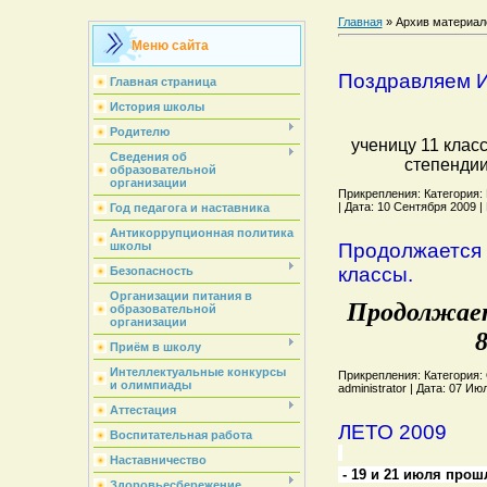
Главная
»
Архив материал
Меню сайта
Поздравляем 
Главная страница
История школы
Родителю
ученицу 11 клас
Сведения об
степендии
образовательной
организации
Прикрепления: Категория: Н
| Дата: 10 Сентября 2009 |
Год педагога и наставника
Антикоррупционная политика
Продолжается н
школы
классы.
Безопасность
Организации питания в
Продолжает
образовательной
организации
8
Приём в школу
Интеллектуальные конкурсы
Прикрепления: Категория: 
и олимпиады
administrator | Дата: 07 И
Аттестация
ЛЕТО 2009
Воспитательная работа
Наставничество
- 19 и 21 июля про
Здоровьесбережение