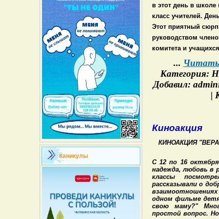
в этот день в школе
класс учителей. Ден
Этот приятный сюрп
руководством члено
комитета и учащихся
...
Читать 
Категория: Н
Добавил: admini
|
Киноакция
КИНОАКЦИЯ "ВЕР
Каникулы
С 12 по 16 октября
надежда, любовь в р
классы посмотре
рассказывали о доб
взаимоотношения
одном фильме детя
свою маму?" Мно
простой вопрос. Н