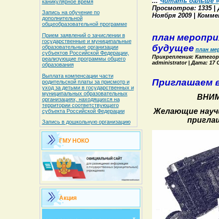
...
Читать дальше »
каникулярное время
Просмотров: 1335 | Д
Запись на обучение по
Ноября 2009 | Комме
дополнительной
общеобразовательной программе
план меропри
Прием заявлений о зачислении в
государственные и муниципальные
будущее
образовательные организации
план ме
субъектов Российской Федерации,
Прикрепления: Категори
реализующие программы общего
administrator | Дата: 1
образования
Выплата компенсации части
Приглашаем 
родительской платы за присмотр и
уход за детьми в государственных и
муниципальных образовательных
ВНИМ
организациях, находящихся на
территории соответствующего
Желающие науч
субъекта Российской Федерации
пригла
Запись в дошкольную организацию
ГМУ НОКО
Акция