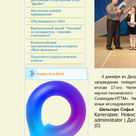
Школьный спортивный клуб
"Драйв"
Школьная служба
примирения
Обучающиеся с ОВЗ
Виртуальный музей "Героями
не рождаются - героями
становятся"
Всероссийская
просветительская эстафета
«Мои финансы»
Психолого-педагогические
классы
Новости в MAX
4 декабря во Дворце
награждение победи
итогам 17-ого Челя
научно-техническог
Созвездие-НТТМ». Н
юные исследователи:
Шельгорн Софья
Категория: Новос
administrator | Д
(0)