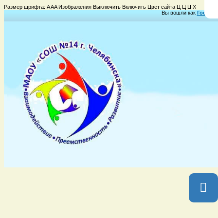
Размер шрифта:
A
A
A
Изображения
Выключить
Включить
Цвет сайта
Ц
Ц
Ц
Х
Вы вошли как
Гость
Гр