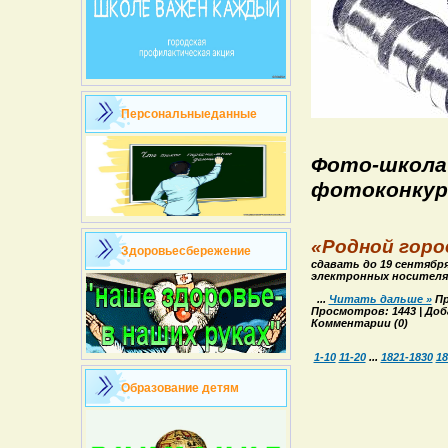
Персональныеданные
Фото-школа
фотоконкур
«Родной горо
Здоровьесбережение
сдавать до 19 сентября 
электронных носителя
...
Читать дальше »
Пр
Просмотров: 1443 | Доба
Комментарии (0)
1-10
11-20
...
1821-1830
18
Образование детям