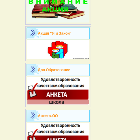
Акция "Я и Закон"
Доп.Образование
Анкета-ОО