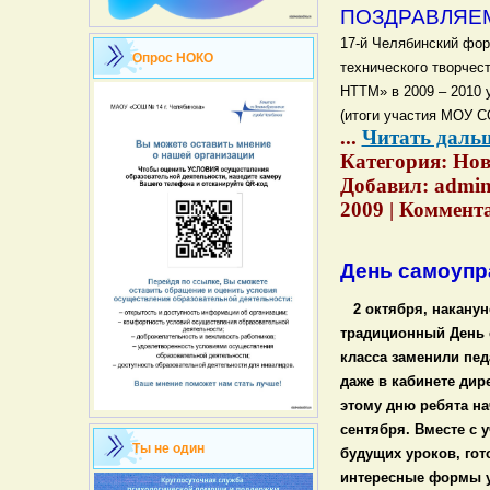
ПОЗДРАВЛЯЕ
17-й Челябинский фор
Опрос НОКО
технического творчес
НТТМ»
в 2009 – 2010 
(итоги участия МОУ С
...
Читать даль
Категория: Ново
Добавил: admini
2009 | Коммента
День самоупр
2 октября, наканун
традиционный День 
класса заменили педа
даже в кабинете дире
этому дню ребята на
сентября. Вместе с
Ты не один
будущих уроков, гот
интересные формы у