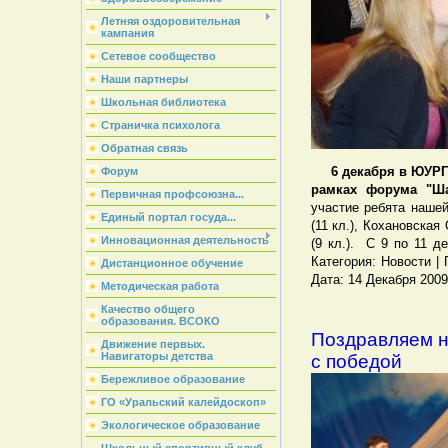
Летняя оздоровительная
кампания
Сетевое сообщество
Наши партнеры
Школьная библиотека
Страничка психолога
Обратная связь
6 декабря в ЮУРГ
Форум
рамках форума "Ш
Первичная профсоюзна...
участие ребята нашей
Единый портал госуда...
(11 кл.), Кохановская 
Инновационная деятельность
(9 кл.).
С 9 по 11 д
Категория: Новости | П
Дистанционное обучение
Дата: 14 Декабря 2009
Методическая работа
Качество общего
образования. ВСОКО
Поздравляем 
Движение первых.
Навигаторы детства
с победой
Бережливое образование
ГО «Уральский калейдоскоп»
Экологическое образование