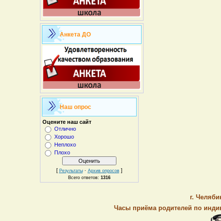
Анкета ДО
Наш опрос
Оцените наш сайт
Отлично
Хорошо
Неплохо
Плохо
[
·
]
Результаты
Архив опросов
Всего ответов:
1316
г. Челяби
Часы приёма родителей по индив