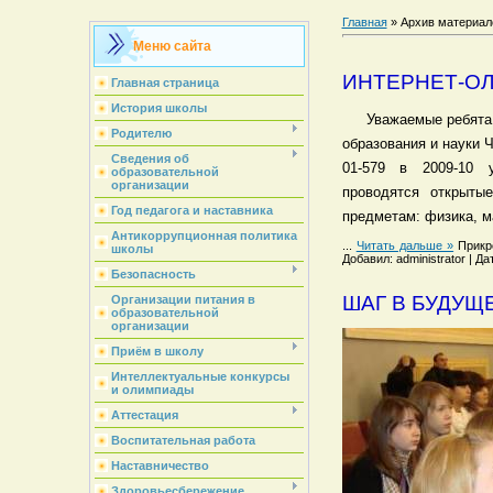
Главная
»
Архив материал
Меню сайта
ИНТЕРНЕТ-О
Главная страница
История школы
Уважаемые ребята,
Родителю
образования и науки 
Сведения об
01-579 в 2009-10 
образовательной
организации
проводятся открыт
Год педагога и наставника
предметам: физика, м
Антикоррупционная политика
...
Читать дальше »
Прикр
школы
Добавил: administrator | Д
Безопасность
ШАГ В БУДУЩ
Организации питания в
образовательной
организации
Приём в школу
Интеллектуальные конкурсы
и олимпиады
Аттестация
Воспитательная работа
Наставничество
Здоровьесбережение