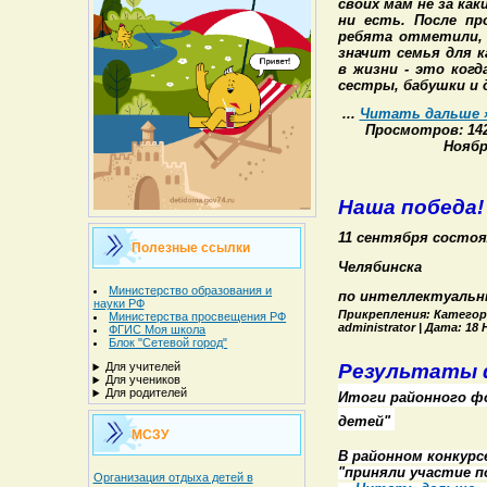
своих мам не за ка
ни есть. После пр
ребята отметили, 
значит семья для к
в жизни - это ког
сестры, бабушки и 
...
Читать дальше 
Просмотров: 1429
Ноябр
Наша победа!
11 сентября
состо
Полезные ссылки
Челябинска
Министерство образования и
по интеллектуаль
науки РФ
Прикрепления: Категори
Министерства просвещения РФ
administrator | Дата: 18
ФГИС Моя школа
Блок "Сетевой город"
Результаты 
Для учителей
Для учеников
Для родителей
Итоги районного фо
детей"
МСЗУ
В районном конкурс
"приняли участие 
Организация отдыха детей в