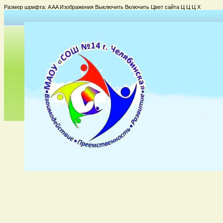
Размер шрифта:
A
A
A
Изображения
Выключить
Включить
Цвет сайта
Ц
Ц
Ц
Х