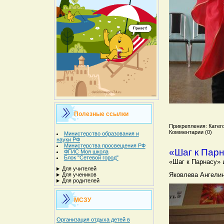
Полезные ссылки
Прикрепления: Катего
Комментарии (0)
Министерство образования и
науки РФ
Министерства просвещения РФ
«Шаг к Пар
ФГИС Моя школа
Блок "Сетевой город"
«Шаг к Парнасу» 
Для учителей
Яковлева Ангелин
Для учеников
Для родителей
МСЗУ
Организация отдыха детей в