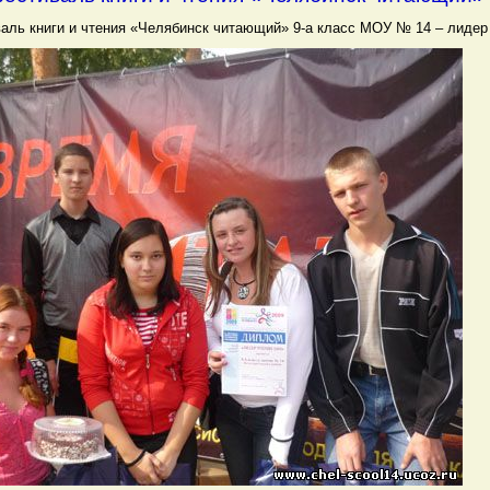
аль книги и чтения «Челябинск читающий» 9-а класс МОУ № 14 – лидер 