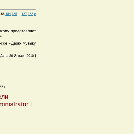
183
184
185
...
187
188
»
школу представляет
а.
 эссе «Дарю музыку
 Дата: 26 Января 2010 |
9 г
.
ели
nistrator |