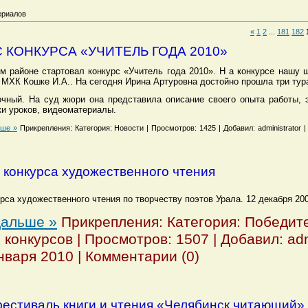
ериалов
«
1
2
...
181
182
 КОНКУРСА «УЧИТЕЛЬ ГОДА 2010»
м районе стартовал конкурс «Учитель года 2010». Н а конкурсе нашу 
 МХК Кошке И.А.. На сегодня Ирина Артуровна достойно прошла три тур
очный. На суд жюри она представила описание своего опыта работы,
ки уроков, видеоматериалы.
ьше »
Прикрепления: Категория: Новости | Просмотров: 1425 | Добавил: administrator |
 конкурса художественного чтения
урса художественного чтения
по творчеству поэтов Урала.
12 декабря
200
дальше »
Прикрепления: Категория: Победит
 конкурсов | Просмотров: 1507 | Добавил: admi
нваря 2010 | Комментарии (0)
фестиваль книги и чтения «Челябинск читающий»