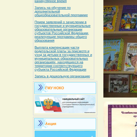
каникулярное время
Запись на обучение по
дополнительной
общеобразовательной программе
Прием заявлений о зачислении в
государственные и муниципальные
образовательные организации
субъектов Российской Федерации,
реализующие программы общего
образования
Выплата компенсации части
родительской платы за присмотр и
уход за детьми в государственных и
муниципальных образовательных
организациях, находящихся на
территории соответствующего
субъекта Российской Федерации
Запись в дошкольную организацию
ГМУ НОКО
Акция