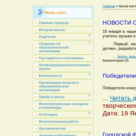
Главная
»
Архив мат
Меню сайта
НОВОСТИ С
Главная страница
История школы
18 января в наше
учитель музыки и
Родителю
Первый, за
Сведения об
образовательной
детям», разработ
организации
...
Читать дал
Год педагога и наставника
Комментарии (0)
Антикоррупционная политика
школы
Победители
Безопасность
Организации питания в
образовательной
Победители конк
организации
...
Читать 
Приём в школу
творческих
Интеллектуальные конкурсы
и олимпиады
Дата: 19 Я
Аттестация
Воспитательная работа
Наставничество
Городской 
Здоровьесбережение