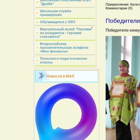
Школьный спортивный клуб
"Драйв"
Прикрепления: Катего
Комментарии (0)
Школьная служба
примирения
Победители 
Обучающиеся с ОВЗ
Виртуальный музей "Героями
Победители конку
не рождаются - героями
становятся"
Всероссийская
просветительская эстафета
«Мои финансы»
Психолого-педагогические
классы
Новости в MAX